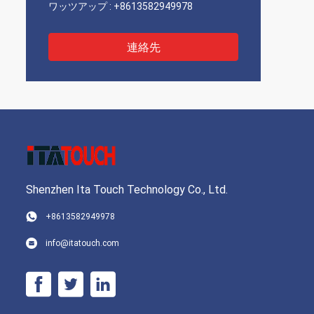
ワッツアップ :
+8613582949978
連絡先
Shenzhen Ita Touch Technology Co., Ltd.
+8613582949978
info@itatouch.com