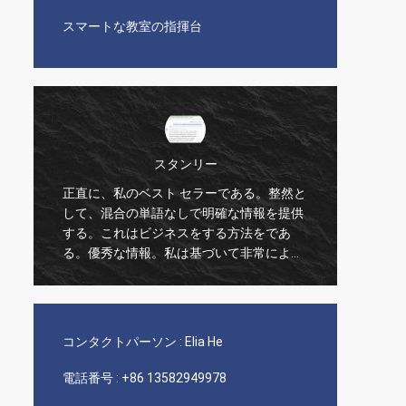
スマートな教室の指揮台
スタンリー
正直に、私のベスト セラーである。整然と
して、混合の単語なしで明確な情報を提供
それは
する。これはビジネスをする方法をであ
る。優秀な情報。私は基づいて非常によい
決定をされる私が要求した情報をいかにに
示したか。私はあなたのカスタマー サービ
スと満足し、幸せな900%才である。
コンタクトパーソン :
Elia He
電話番号 :
+86 13582949978