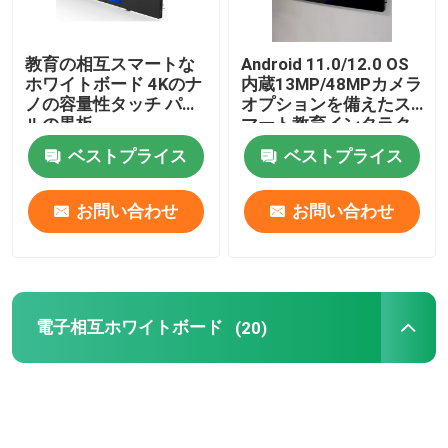
教育の相互スマートな
Android 11.0/12.0 OS
ホワイトボード 4Kのナ
内蔵13MP/48MPカメラ
ノの容量性タッチ パネ
オプションを備えたス
ルの黒板
マート教育インタラク
ティブタッチスクリー
ベストプライス
ベストプライス
ンデジタルサイネージ
お問い合わせ
お問い合わせ
電子相互ホワイトボード
(20)