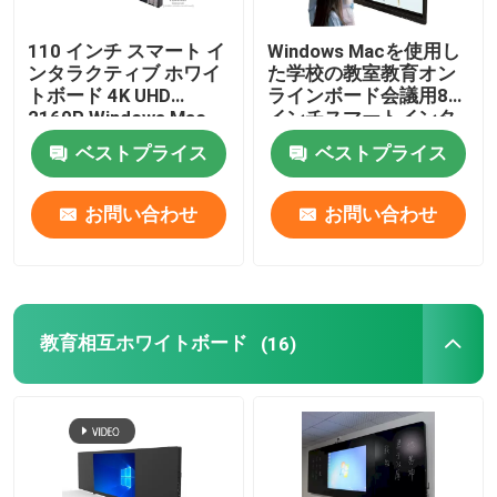
110 インチ スマート イ
Windows Macを使用し
デジタル表記プレーヤー
ンタラクティブ ホワイ
た学校の教室教育オン
トボード 4K UHD
ラインボード会議用86
2160P Windows Mac
インチスマートインタ
インタラクティブタッチスクリーンテーブル
Android iOS 教室教育オ
ラクティブホワイトボ
ベストプライス
ベストプライス
ンラインボード会議
ード
移動式TVのモニターの立場
お問い合わせ
お問い合わせ
スマートな教室の指揮台
教育相互ホワイトボード
(16)