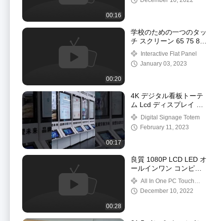
December 10, 2022
00:16
学校のための一つのタッ
チ スクリーン 65 75 86
インチのディスプレイの
Interactive Flat Panel
すべての 4K 相互フラッ
January 03, 2023
ト パネル
00:20
4K デジタル看板トーテ
ム Lcd ディスプレイ 50
インチ広告 Wifi IR タッ
Digital Signage Totem
チ スクリーン
February 11, 2023
00:17
良質 1080P LCD LED オ
ールインワン コンピュ
ータ モニター PC デス
All In One PC Touch
ク ディスプレイ
Screen
December 10, 2022
00:28