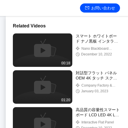
お問い合わせ
Related Videos
スマート ホワイトボー
ド ナノ黒板 インタラク
ティブ フラット パネル
Nano Blackboard
静電容量式タッチ ディ
Education Whiteboard
December 10, 2022
スプレイ
00:18
対話型フラット パネル
OEM 4K タッチ スクリ
ーン ディスプレイ 86
Company Factory &
75 インチ スマート ホワ
Software
January 03, 2023
イト ボード
01:20
高品質の容量性スマート
ボード LCD LED 4K LG
スクリーン インタラク
Interactive Flat Panel
ティブ ホワイトボード